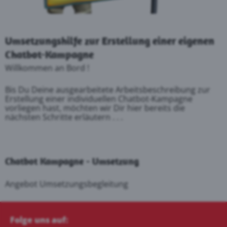
Umsetzungshilfe zur Erstellung einer eigenen
Chatbot-Kampagne
Willkommen an Bord !
Bis Du Deine ausgearbeitete Arbeitsbeschreibung zur
Erstellung einer individuellen Chatbot-Kampagne
vorliegen hast, möchten wir Dir hier bereits die
nächsten Schritte erläutern . . .
Chatbot Kampagne - Umsetzung
Angebot Umsetzungsbegleitung
Folge uns auf: