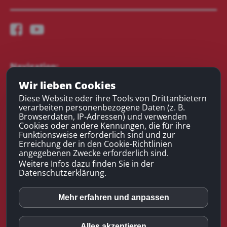
Navigation:
Wir lieben Cookies
Experten / Netzwerk
Diese Website oder ihre Tools von Drittanbietern
verarbeiten personenbezogene Daten (z. B.
Chatbot-Beispiele
Browserdaten, IP-Adressen) und verwenden
Forum
Cookies oder andere Kennungen, die für ihre
Tipps
Funktionsweise erforderlich sind und zur
Erreichung der in den Cookie-Richtlinien
Kontakt
angegebenen Zwecke erforderlich sind.
Login
Weitere Infos dazu finden Sie in der
Datenschutzerklärung.
Mehr erfahren und anpassen
Facebook
© 2023 moni.media |
Home
|
Impressum
|
Datenschutz
|
Haftungsausschluss
|
Kranich UG
|
Unsere Werte
|
Onlinekongress - Vom Leben
Alles akzeptieren