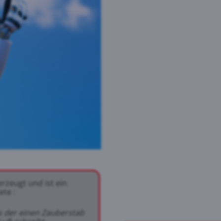
erzeugt und ist ein
te :
s der einen Zauberstab