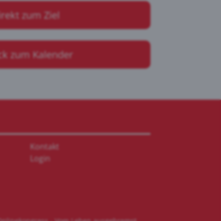
irekt zum Ziel
ck zum Kalender
Kontakt
Login
Onlinekongress - Vom Leben ausgebremst