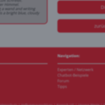
uft schreibt.
ger Himmel.
D
g a wand and writing
s a bright blue, cloudy
zurü
Navigation:
Experten / Netzwerk
Chatbot-Beispiele
Forum
Tipps
atenschutz
|
Haftungsausschluss
|
Kranich UG
|
Unsere Werte
|