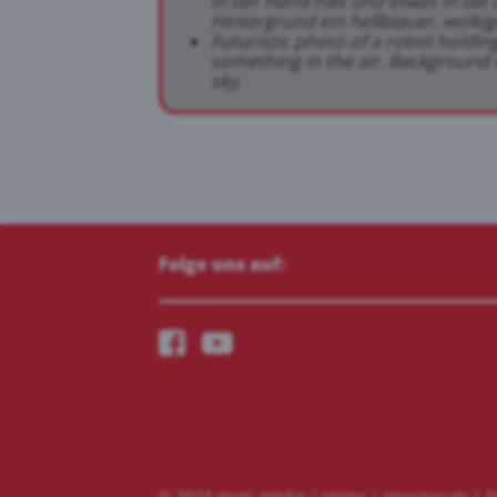
in der Hand hält und etwas in die L
Hintergrund ein hellblauer, wolki
Futuristic photo of a robot holdin
something in the air. Background i
sky.
Folge uns auf:
© 2023 moni.media |
Home
|
Impressum
|
D