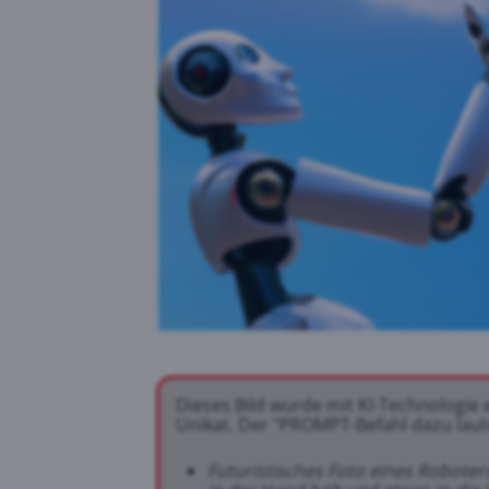
Dieses Bild wurde mit KI-Technologie 
Unikat. Der "PROMPT-Befahl dazu laute
Futuristisches Foto eines Roboter