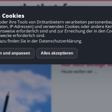
chatbot-forum
n Cookies
bot-Basiskurs
Chatbot-Aufbaukurs
EU-Mittel
Kontakt
oder ihre Tools von Drittanbietern verarbeiten personenb
daten, IP-Adressen) und verwenden Cookies oder andere Ke
onsweise erforderlich sind und zur Erreichung der in den Co
view
ecke erforderlich sind.
azu finden Sie in der Datenschutzerklärung.
en und anpassen
Alles akzeptieren
book
Nur noch wenige Ta
Heute wollen wir ...
us