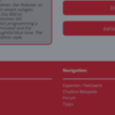
-
ren. Der Roboter ist
D
in einem ruhigen,
Das Bild ist
ischen Stil.
obot programming a
zurü
uminated and the
ughtful blue tone. The
listic style.
Navigation:
Experten / Netzwerk
Chatbot-Beispiele
Forum
Tipps