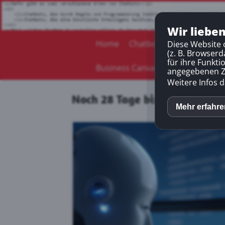
Wir liebe
Home
Chatbot-Beispiele
Chat
Diese Website 
(z. B. Browser
für ihre Funkti
Business Canvas Model
KI-Inter
angegebenen Zw
Weitere Infos d
Noch 28 Tage bis zum Start
Mehr erfahr
Face
Disq