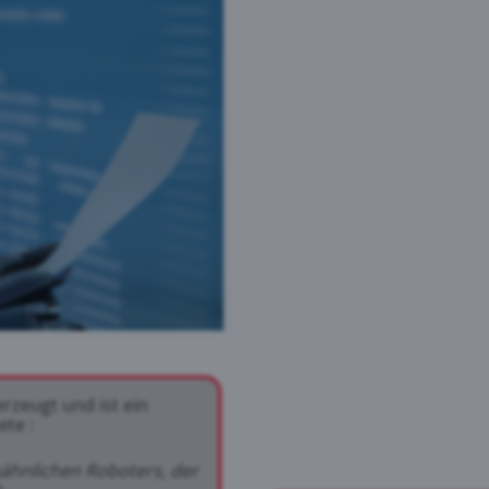
erzeugt und ist ein
te :
ähnlichen Roboters, der