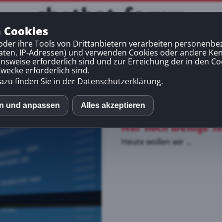
chatbot-forum
n Cookies
bot-Basiskurs
Chatbot-Aufbaukurs
EU-Mittel
Kontakt
oder ihre Tools von Drittanbietern verarbeiten personenb
daten, IP-Adressen) und verwenden Cookies oder andere Ke
onsweise erforderlich sind und zur Erreichung der in den Co
view
ecke erforderlich sind.
azu finden Sie in der Datenschutzerklärung.
en und anpassen
Alles akzeptieren
book
Nur noch wenige Ta
Heute wollen wir ...
us