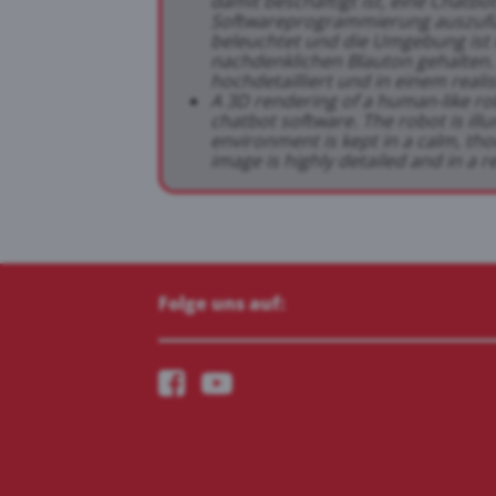
damit beschäftigt ist, eine Chatbot
Softwareprogrammierung auszufüh
beleuchtet und die Umgebung ist 
nachdenklichen Blauton gehalten. 
hochdetailliert und in einem realist
A 3D rendering of a human-like r
chatbot software. The robot is ill
environment is kept in a calm, tho
image is highly detailed and in a rea
Folge uns auf: