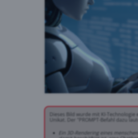
Dieses Bild wurde mit KI-Technologie 
Unikat. Der "PROMPT-Befahl dazu laute
Ein 3D-Rendering eines menschen