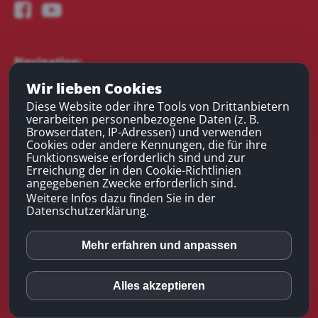
Navigation:
Wir lieben Cookies
Experten / Netzwerk
Diese Website oder ihre Tools von Drittanbietern
verarbeiten personenbezogene Daten (z. B.
Chatbot-Beispiele
Browserdaten, IP-Adressen) und verwenden
Forum
Cookies oder andere Kennungen, die für ihre
Tipps
Funktionsweise erforderlich sind und zur
Erreichung der in den Cookie-Richtlinien
Kontakt
angegebenen Zwecke erforderlich sind.
Login
Weitere Infos dazu finden Sie in der
Datenschutzerklärung.
Mehr erfahren und anpassen
Facebook
© 2023 moni.media |
Home
|
Impressum
|
Datenschutz
|
Haftungsausschluss
|
Kranich UG
|
Unsere Werte
|
Onlinekongress - Vom Leben
Alles akzeptieren
Disqus
ausgebremst