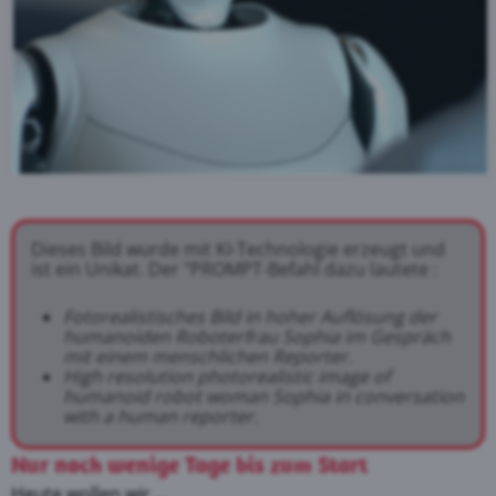
Dieses Bild wurde mit KI-Technologie erzeugt und
ist ein Unikat. Der "PROMPT-Befahl dazu lautete :
Fotorealistisches Bild in hoher Auflösung der
humanoiden Roboterfrau Sophia im Gespräch
mit einem menschlichen Reporter.
High resolution photorealistic image of
humanoid robot woman Sophia in conversation
with a human reporter.
Nur noch wenige Tage bis zum Start
Heute wollen wir ...